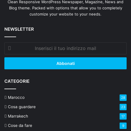
Clean Responsive WordPress Newspaper, Magazine, News and
Blog theme. Packed with options that allow you to completely
customize your website to your needs.
NEWSLETTER
Inserisci
il
tuo
indirizzo
mail
CATEGORIE
Marocco
28
Cosa guardare
23
Marrakech
17
Cose da fare
9