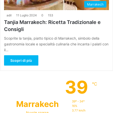
Marrakech
adil
11 Luglio 2024
0
153
Tanjia Marrakech: Ricetta Tradizionale e
Consigli
Scoprite la tanjia, piatto tipico di Marrakech, simbolo della
gastronomia locale e specialità culinaria che incanta i palati con
il…
Scopri di più
39
℃
Marrakech
39º - 34º
16%
3.77 km/h
Nuvole sparse