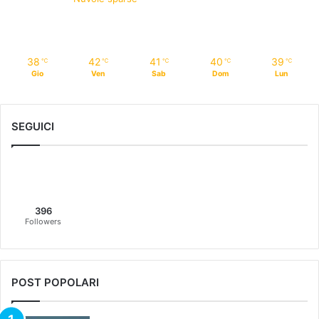
38
42
41
40
39
℃
℃
℃
℃
℃
Gio
Ven
Sab
Dom
Lun
SEGUICI
396
Followers
POST POPOLARI