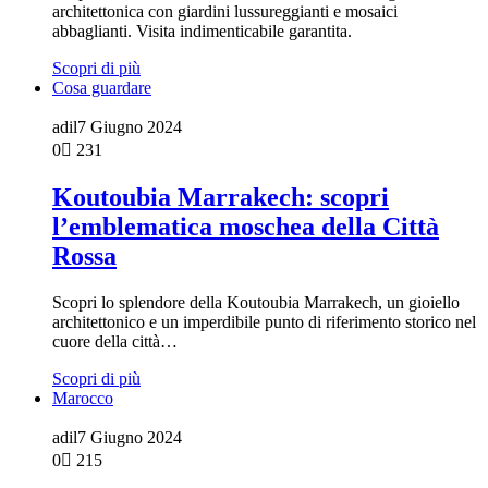
architettonica con giardini lussureggianti e mosaici
abbaglianti. Visita indimenticabile garantita.
Scopri di più
Cosa guardare
adil
7 Giugno 2024
0
231
Koutoubia Marrakech: scopri
l’emblematica moschea della Città
Rossa
Scopri lo splendore della Koutoubia Marrakech, un gioiello
architettonico e un imperdibile punto di riferimento storico nel
cuore della città…
Scopri di più
Marocco
adil
7 Giugno 2024
0
215