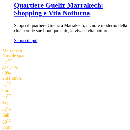
Quartiere Gueliz Marrakech:
Shopping e Vita Notturna
Scopri il quartiere Guéliz a Marrakech, il cuore moderno della
città, con le sue boutique chic, la vivace vita notturna…
Scopri di più
Marrakech
Nuvole sparse
℃
27
41º - 25º
48%
2.81 km/h
℃
41
Gio
℃
42
Ven
℃
42
Sab
℃
39
Dom