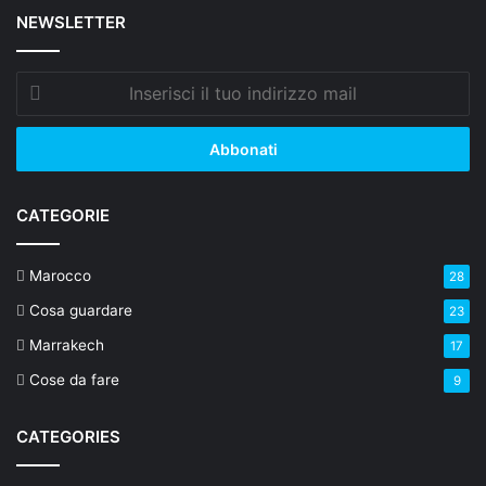
NEWSLETTER
Inserisci
il
tuo
indirizzo
mail
CATEGORIE
Marocco
28
Cosa guardare
23
Marrakech
17
Cose da fare
9
CATEGORIES