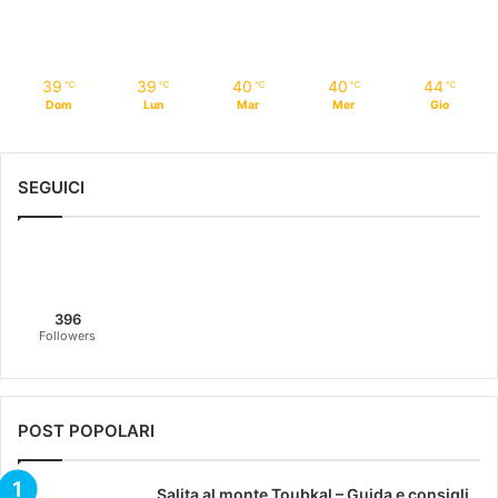
39
39
40
40
44
℃
℃
℃
℃
℃
Dom
Lun
Mar
Mer
Gio
SEGUICI
396
Followers
POST POPOLARI
Salita al monte Toubkal – Guida e consigli