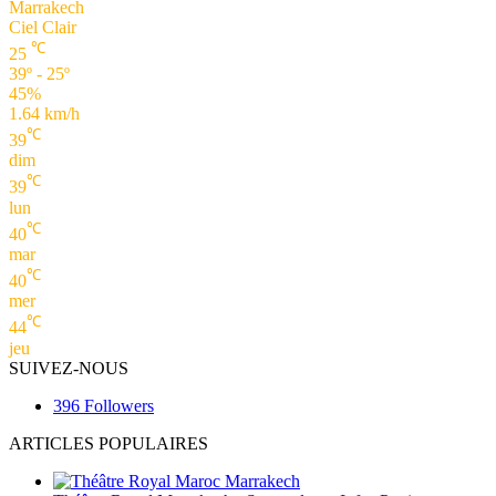
Marrakech
Ciel Clair
℃
25
39º - 25º
45%
1.64 km/h
℃
39
dim
℃
39
lun
℃
40
mar
℃
40
mer
℃
44
jeu
SUIVEZ-NOUS
396
Followers
ARTICLES POPULAIRES