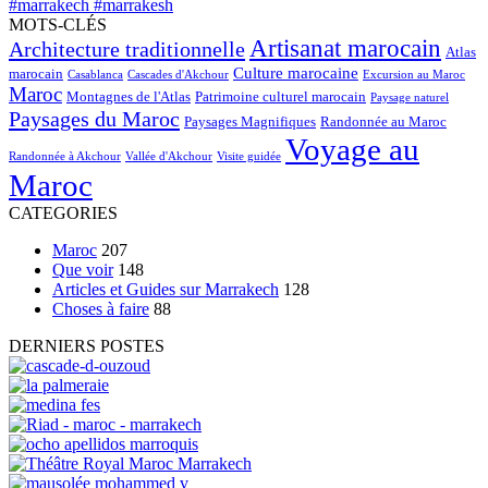
MOTS-CLÉS
Artisanat marocain
Architecture traditionnelle
Atlas
Culture marocaine
marocain
Casablanca
Cascades d'Akchour
Excursion au Maroc
Maroc
Montagnes de l'Atlas
Patrimoine culturel marocain
Paysage naturel
Paysages du Maroc
Paysages Magnifiques
Randonnée au Maroc
Voyage au
Randonnée à Akchour
Vallée d'Akchour
Visite guidée
Maroc
CATEGORIES
Maroc
207
Que voir
148
Articles et Guides sur Marrakech
128
Choses à faire
88
DERNIERS POSTES