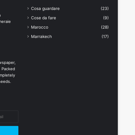
Cosa guardare
(23)
Cose da fare
(9)
Marocco
(28)
Marrakech
(17)
wspaper,
. Packed
mpletely
needs.