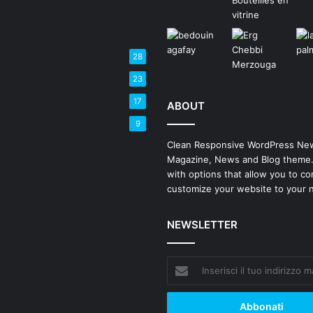
28
23
17
ABOUT
9
Clean Responsive WordPress Ne
Magazine, News and Blog theme
with options that allow you to co
customize your website to your 
NEWSLETTER
Inserisci
il
tuo
indirizzo