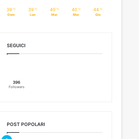
39
39
40
40
44
℃
℃
℃
℃
℃
Dom
Lun
Mar
Mer
Gio
SEGUICI
396
Followers
POST POPOLARI