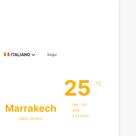
Barra laterale
Cerca per
ITALIANO
Segui
25
℃
Marrakech
39º - 25º
46%
2.22 km/h
Cielo sereno