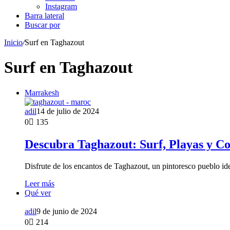
Instagram
Barra lateral
Buscar por
Inicio
/
Surf en Taghazout
Surf en Taghazout
Marrakesh
adil
14 de julio de 2024
0
135
Descubra Taghazout: Surf, Playas y Co
Disfrute de los encantos de Taghazout, un pintoresco pueblo i
Leer más
Qué ver
adil
9 de junio de 2024
0
214