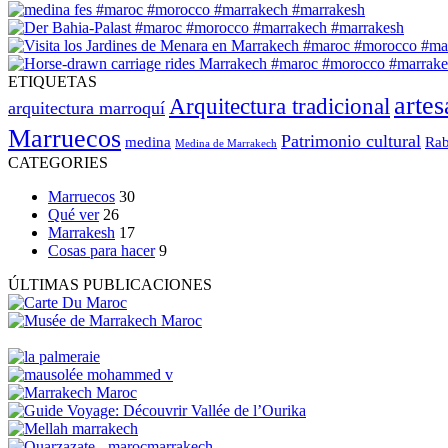
ETIQUETAS
arte
Arquitectura tradicional
arquitectura marroquí
Marruecos
Patrimonio cultural
medina
Rab
Medina de Marrakech
CATEGORIES
Marruecos
30
Qué ver
26
Marrakesh
17
Cosas para hacer
9
ÚLTIMAS PUBLICACIONES