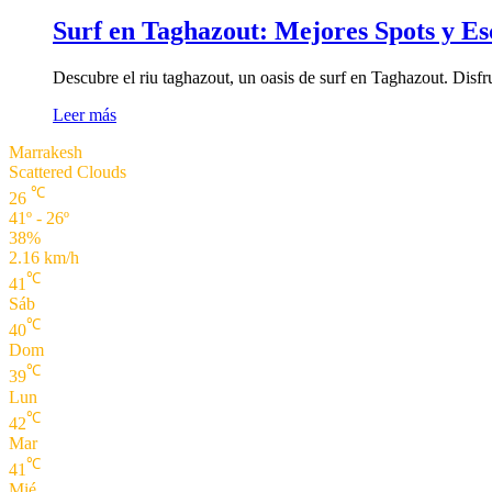
Surf en Taghazout: Mejores Spots y Es
Descubre el riu taghazout, un oasis de surf en Taghazout. Disfr
Leer más
Marrakesh
Scattered Clouds
℃
26
41º - 26º
38%
2.16 km/h
℃
41
Sáb
℃
40
Dom
℃
39
Lun
℃
42
Mar
℃
41
Mié