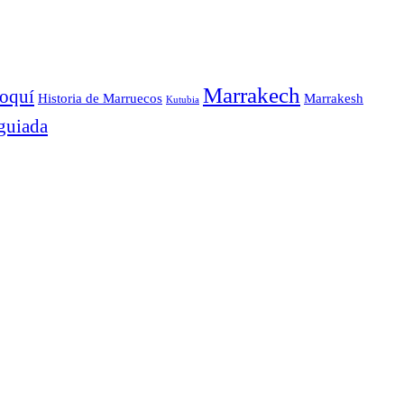
Marrakech
roquí
Historia de Marruecos
Marrakesh
Kutubia
 guiada