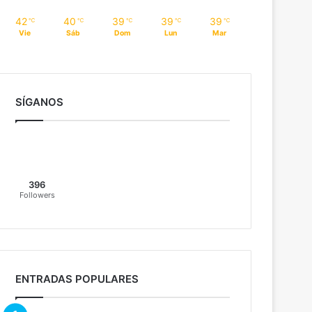
42
40
39
39
39
℃
℃
℃
℃
℃
Vie
Sáb
Dom
Lun
Mar
SÍGANOS
396
Followers
ENTRADAS POPULARES