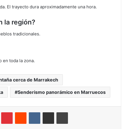
ada. El trayecto dura aproximadamente una hora.
 la región?
eblos tradicionales.
 en toda la zona.
ntaña cerca de Marrakech
ka
Senderismo panorámico en Marruecos
Tumblr
Pinterest
Reddit
VKontakte
Compartir por correo electrónico
Imprimir