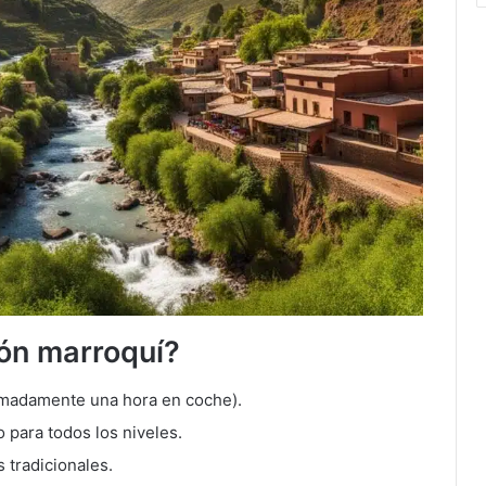
ión marroquí?
imadamente una hora en coche).
 para todos los niveles.
 tradicionales.