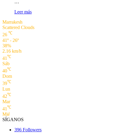
…
Leer más
Marrakesh
Scattered Clouds
℃
26
41º - 26º
38%
2.16 km/h
℃
41
Sáb
℃
40
Dom
℃
39
Lun
℃
42
Mar
℃
41
Mié
SÍGANOS
396
Followers