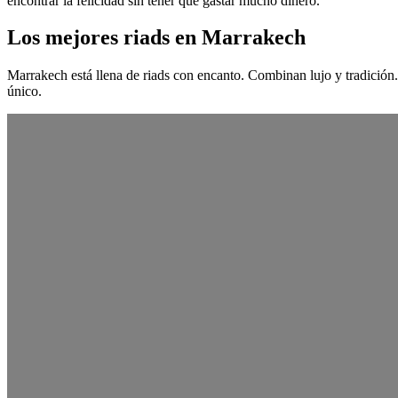
encontrar la felicidad sin tener que gastar mucho dinero.
Los mejores riads en Marrakech
Marrakech está llena de riads con encanto. Combinan lujo y tradición.
único.