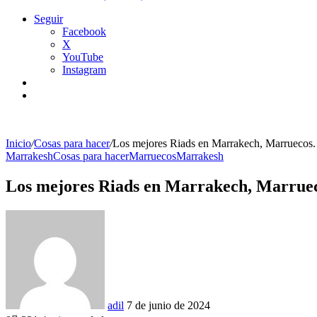
Seguir
Facebook
X
YouTube
Instagram
Barra
lateral
Buscar
por
Inicio
/
Cosas para hacer
/
Los mejores Riads en Marrakech, Marruecos.
Marrakesh
Cosas para hacer
Marruecos
Marrakesh
Los mejores Riads en Marrakech, Marruec
Send
an
email
adil
7 de junio de 2024