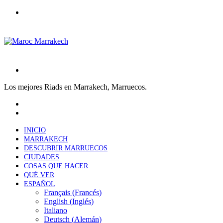
Menú
Buscar
por
Los mejores Riads en Marrakech, Marruecos.
Facebook
X
LinkedIn
Tumblr
Pinterest
Reddit
VKontakte
Odnoklassniki
Pocket
Skype
Messenger
Messenger
Compartir
Imprimir
Previous
por
post
Next
correo
post
electrónico
INICIO
MARRAKECH
DESCUBRIR MARRUECOS
CIUDADES
COSAS QUE HACER
QUÉ VER
ESPAÑOL
Français
(
Francés
)
English
(
Inglés
)
Italiano
Deutsch
(
Alemán
)