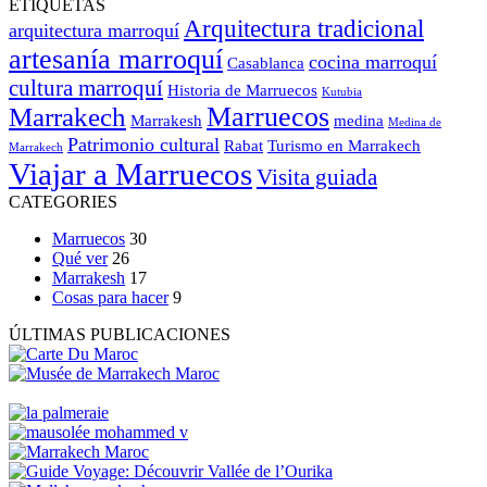
ETIQUETAS
Arquitectura tradicional
arquitectura marroquí
artesanía marroquí
cocina marroquí
Casablanca
cultura marroquí
Historia de Marruecos
Kutubia
Marruecos
Marrakech
Marrakesh
medina
Medina de
Patrimonio cultural
Rabat
Turismo en Marrakech
Marrakech
Viajar a Marruecos
Visita guiada
CATEGORIES
Marruecos
30
Qué ver
26
Marrakesh
17
Cosas para hacer
9
ÚLTIMAS PUBLICACIONES