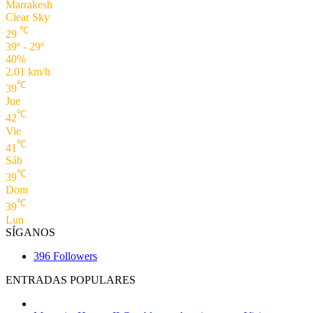
Marrakesh
Clear Sky
℃
29
39º - 29º
40%
2.01 km/h
℃
39
Jue
℃
42
Vie
℃
41
Sáb
℃
39
Dom
℃
39
Lun
SÍGANOS
396
Followers
ENTRADAS POPULARES