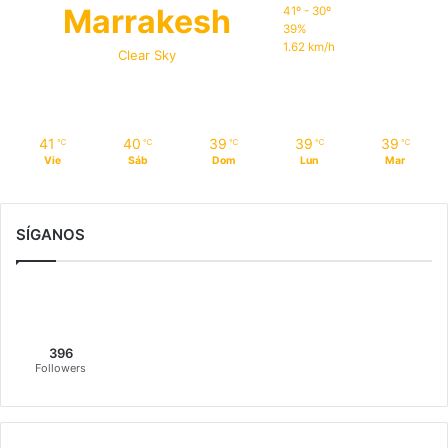
Marrakesh
41º - 30º
39%
1.62 km/h
Clear Sky
41
40
39
39
39
℃
℃
℃
℃
℃
Vie
Sáb
Dom
Lun
Mar
SÍGANOS
396
Followers