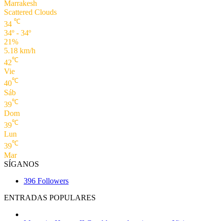
Marrakesh
Scattered Clouds
℃
34
34º - 34º
21%
5.18 km/h
℃
42
Vie
℃
40
Sáb
℃
39
Dom
℃
39
Lun
℃
39
Mar
SÍGANOS
396
Followers
ENTRADAS POPULARES