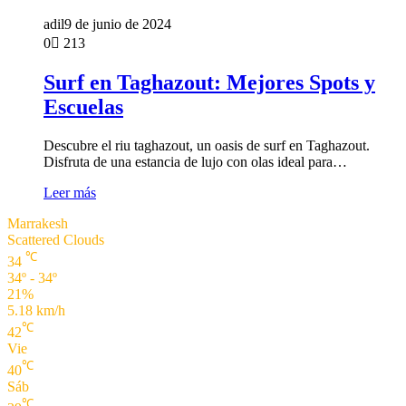
adil
9 de junio de 2024
0
213
Surf en Taghazout: Mejores Spots y
Escuelas
Descubre el riu taghazout, un oasis de surf en Taghazout.
Disfruta de una estancia de lujo con olas ideal para…
Leer más
Marrakesh
Scattered Clouds
℃
34
34º - 34º
21%
5.18 km/h
℃
42
Vie
℃
40
Sáb
℃