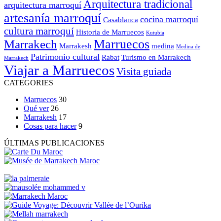
Arquitectura tradicional
arquitectura marroquí
artesanía marroquí
cocina marroquí
Casablanca
cultura marroquí
Historia de Marruecos
Kutubia
Marruecos
Marrakech
Marrakesh
medina
Medina de
Patrimonio cultural
Rabat
Turismo en Marrakech
Marrakech
Viajar a Marruecos
Visita guiada
CATEGORIES
Marruecos
30
Qué ver
26
Marrakesh
17
Cosas para hacer
9
ÚLTIMAS PUBLICACIONES