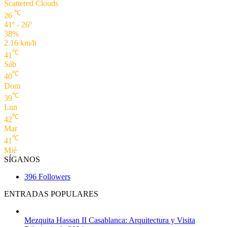
Scattered Clouds
℃
26
41º - 26º
38%
2.16 km/h
℃
41
Sáb
℃
40
Dom
℃
39
Lun
℃
42
Mar
℃
41
Mié
SÍGANOS
396
Followers
ENTRADAS POPULARES
Mezquita Hassan II Casablanca: Arquitectura y Visita