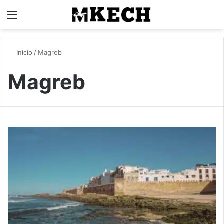
Menú
B
Inicio
/
Magreb
Magreb