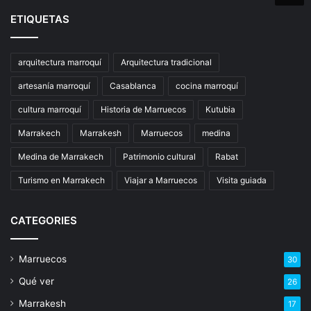
ETIQUETAS
arquitectura marroquí
Arquitectura tradicional
artesanía marroquí
Casablanca
cocina marroquí
cultura marroquí
Historia de Marruecos
Kutubia
Marrakech
Marrakesh
Marruecos
medina
Medina de Marrakech
Patrimonio cultural
Rabat
Turismo en Marrakech
Viajar a Marruecos
Visita guiada
CATEGORIES
Marruecos
30
Qué ver
26
Marrakesh
17