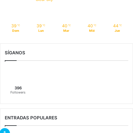
39
39
40
40
44
℃
℃
℃
℃
℃
Dom
Lun
Mar
Mié
Jue
SÍGANOS
396
Followers
ENTRADAS POPULARES