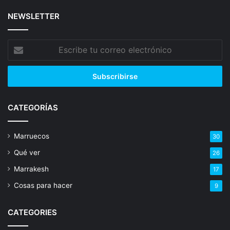
NEWSLETTER
Escribe
tu
correo
electrónico
CATEGORÍAS
Marruecos
30
Qué ver
26
Marrakesh
17
Cosas para hacer
9
CATEGORIES