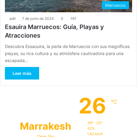
Marruecos
adil
7 de junio de 2024
0
197
Esauira Marruecos: Guía, Playas y
Atracciones
Descubra Essaouira, la perla de Marruecos con sus magníficas
playas, su rica cultura y su atmósfera cautivadora para una
escapada…
Leer más
26
℃
Marrakesh
39º - 25º
42%
1.63 km/h
Clear Sky