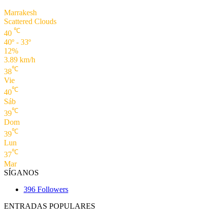
Marrakesh
Scattered Clouds
℃
40
40º - 33º
12%
3.89 km/h
℃
38
Vie
℃
40
Sáb
℃
39
Dom
℃
39
Lun
℃
37
Mar
SÍGANOS
396
Followers
ENTRADAS POPULARES