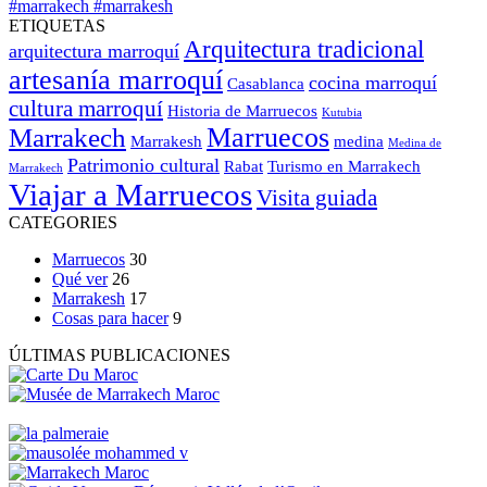
ETIQUETAS
Arquitectura tradicional
arquitectura marroquí
artesanía marroquí
cocina marroquí
Casablanca
cultura marroquí
Historia de Marruecos
Kutubia
Marruecos
Marrakech
Marrakesh
medina
Medina de
Patrimonio cultural
Rabat
Turismo en Marrakech
Marrakech
Viajar a Marruecos
Visita guiada
CATEGORIES
Marruecos
30
Qué ver
26
Marrakesh
17
Cosas para hacer
9
ÚLTIMAS PUBLICACIONES