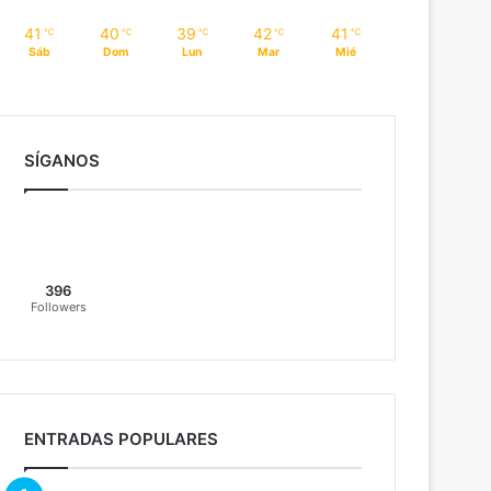
41
40
39
42
41
℃
℃
℃
℃
℃
Sáb
Dom
Lun
Mar
Mié
SÍGANOS
396
Followers
ENTRADAS POPULARES