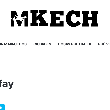
IR MARRUECOS
CIUDADES
COSAS QUE HACER
QUÉ V
fay
sh