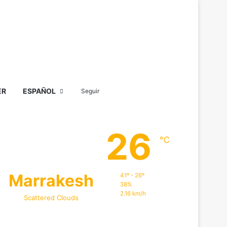
Barra lateral
Buscar por
ER
ESPAÑOL
Seguir
26
℃
Marrakesh
41º - 26º
38%
2.16 km/h
Scattered Clouds