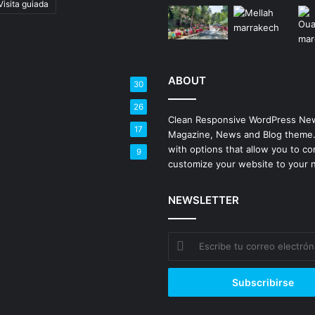
Visita guiada
ABOUT
30
26
Clean Responsive WordPress Ne
17
Magazine, News and Blog theme
with options that allow you to co
9
customize your website to your 
NEWSLETTER
Escribe
tu
correo
electrónico