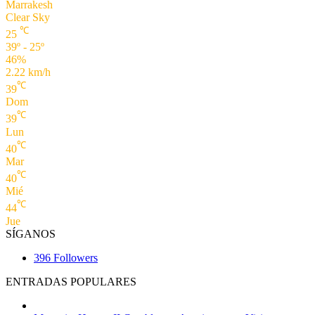
Marrakesh
Clear Sky
℃
25
39º - 25º
46%
2.22 km/h
℃
39
Dom
℃
39
Lun
℃
40
Mar
℃
40
Mié
℃
44
Jue
SÍGANOS
396
Followers
ENTRADAS POPULARES