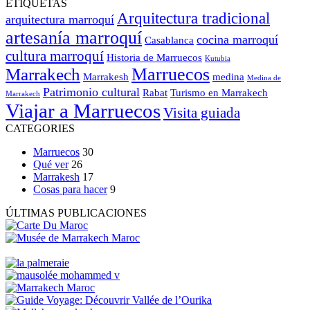
ETIQUETAS
Arquitectura tradicional
arquitectura marroquí
artesanía marroquí
cocina marroquí
Casablanca
cultura marroquí
Historia de Marruecos
Kutubia
Marruecos
Marrakech
Marrakesh
medina
Medina de
Patrimonio cultural
Rabat
Turismo en Marrakech
Marrakech
Viajar a Marruecos
Visita guiada
CATEGORIES
Marruecos
30
Qué ver
26
Marrakesh
17
Cosas para hacer
9
ÚLTIMAS PUBLICACIONES