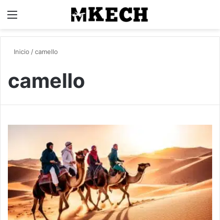
Menú
B
Inicio
/
camello
camello