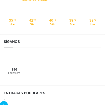
35
42
40
39
39
℃
℃
℃
℃
℃
Jue
Vie
Sáb
Dom
Lun
SÍGANOS
396
Followers
ENTRADAS POPULARES