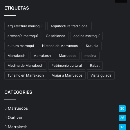
ETIQUETAS
arquitectura marroquí
Arquitectura tradicional
artesanía marroquí
Casablanca
cocina marroquí
cultura marroquí
Historia de Marruecos
Kutubia
Marrakech
Marrakesh
Marruecos
medina
Medina de Marrakech
Patrimonio cultural
Rabat
Turismo en Marrakech
Viajar a Marruecos
Visita guiada
CATEGORIES
Marruecos
30
Qué ver
26
Marrakesh
17