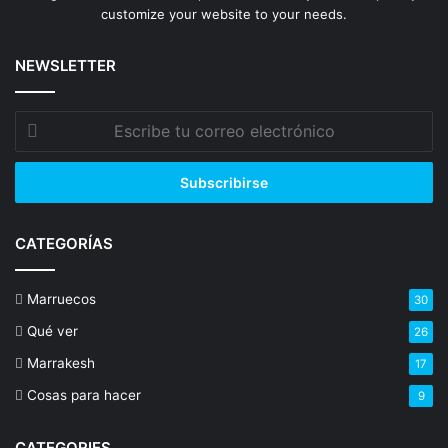
customize your website to your needs.
NEWSLETTER
Escribe
tu
correo
electrónico
CATEGORÍAS
Marruecos
30
Qué ver
26
Marrakesh
17
Cosas para hacer
9
CATEGORIES