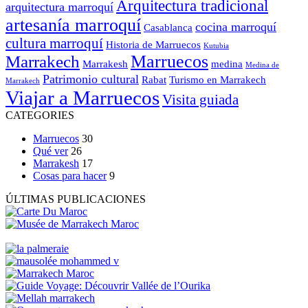
Arquitectura tradicional
arquitectura marroquí
artesanía marroquí
cocina marroquí
Casablanca
cultura marroquí
Historia de Marruecos
Kutubia
Marruecos
Marrakech
Marrakesh
medina
Medina de
Patrimonio cultural
Rabat
Turismo en Marrakech
Marrakech
Viajar a Marruecos
Visita guiada
CATEGORIES
Marruecos
30
Qué ver
26
Marrakesh
17
Cosas para hacer
9
ÚLTIMAS PUBLICACIONES