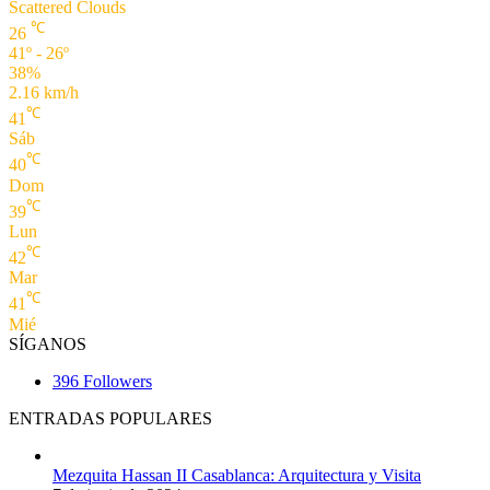
Scattered Clouds
℃
26
41º - 26º
38%
2.16 km/h
℃
41
Sáb
℃
40
Dom
℃
39
Lun
℃
42
Mar
℃
41
Mié
SÍGANOS
396
Followers
ENTRADAS POPULARES
Mezquita Hassan II Casablanca: Arquitectura y Visita