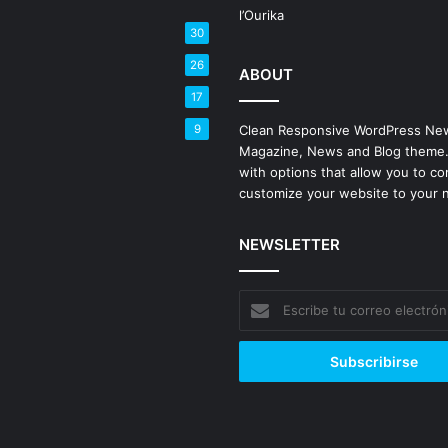
30
26
ABOUT
17
9
Clean Responsive WordPress Ne
Magazine, News and Blog theme
with options that allow you to co
customize your website to your 
NEWSLETTER
Escribe
tu
correo
electrónico