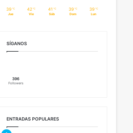
39
42
41
39
39
℃
℃
℃
℃
℃
Jue
Vie
Sáb
Dom
Lun
SÍGANOS
396
Followers
ENTRADAS POPULARES