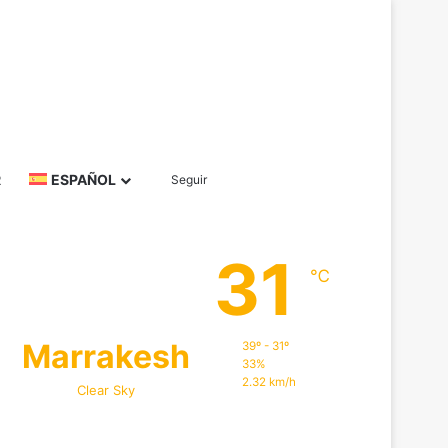
Barra lateral
Buscar por
R
ESPAÑOL
Seguir
31
℃
Marrakesh
39º - 31º
33%
2.32 km/h
Clear Sky