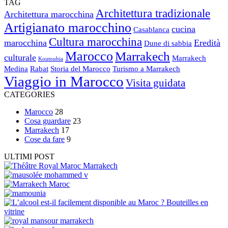
TAG
Architettura tradizionale
Architettura marocchina
Artigianato marocchino
cucina
Casablanca
Cultura marocchina
marocchina
Eredità
Dune di sabbia
Marocco
Marrakech
culturale
Marrakech
Koutoubia
Medina
Rabat
Storia del Marocco
Turismo a Marrakech
Viaggio in Marocco
Visita guidata
CATEGORIES
Marocco
28
Cosa guardare
23
Marrakech
17
Cose da fare
9
ULTIMI POST