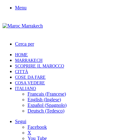
Menu
Cerca per
HOME
MARRAKECH
SCOPRIRE IL MAROCCO
CITTÀ
COSE DA FARE
COSA VEDERE
ITALIANO
Français
(
Francese
)
English
(
Inglese
)
Español
(
Spagnolo
)
Deutsch
(
Tedesco
)
Segui
Facebook
X
You Tube