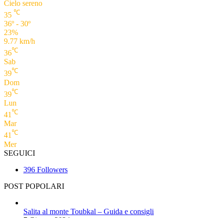
Cielo sereno
℃
35
36º - 30º
23%
9.77 km/h
℃
36
Sab
℃
39
Dom
℃
39
Lun
℃
41
Mar
℃
41
Mer
SEGUICI
396
Followers
POST POPOLARI
Salita al monte Toubkal – Guida e consigli