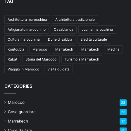
TAG
Architettura marocchina
Architettura tradizionale
Artigianato marocchino
Casablanca
cucina marocchina
Cultura marocchina
Dune di sabbia
Eredità culturale
Koutoubia
Marocco
Marrakech
Marrakech
Medina
Rabat
Storia del Marocco
Turismo a Marrakech
Viaggio in Marocco
Visita guidata
CATEGORIES
Marocco
28
Cosa guardare
23
Marrakech
17
Cose da fare
9