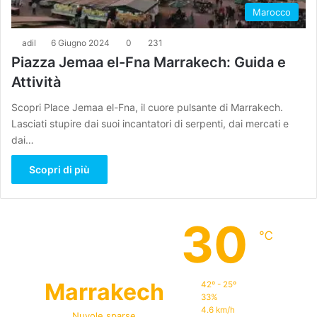
Marocco
adil
6 Giugno 2024
0
231
Piazza Jemaa el-Fna Marrakech: Guida e
Attività
Scopri Place Jemaa el-Fna, il cuore pulsante di Marrakech.
Lasciati stupire dai suoi incantatori di serpenti, dai mercati e
dai…
Scopri di più
30
℃
Marrakech
42º - 25º
33%
4.6 km/h
Nuvole sparse