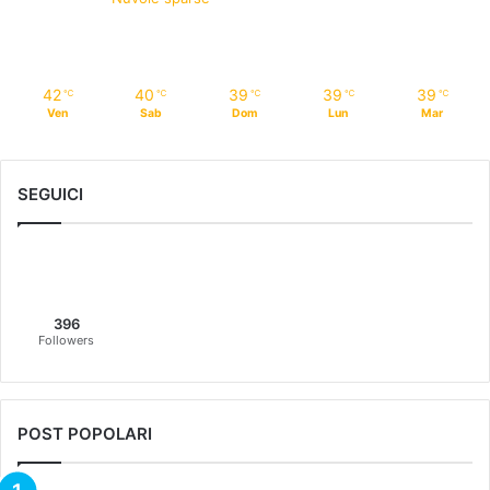
42
40
39
39
39
℃
℃
℃
℃
℃
Ven
Sab
Dom
Lun
Mar
SEGUICI
396
Followers
POST POPOLARI