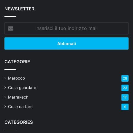
NEWSLETTER
Inserisci
il
tuo
indirizzo
mail
CATEGORIE
Marocco
28
Cosa guardare
23
Marrakech
17
Cose da fare
9
CATEGORIES