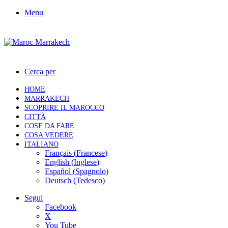
Menu
Cerca per
HOME
MARRAKECH
SCOPRIRE IL MAROCCO
CITTÀ
COSE DA FARE
COSA VEDERE
ITALIANO
Français
(
Francese
)
English
(
Inglese
)
Español
(
Spagnolo
)
Deutsch
(
Tedesco
)
Segui
Facebook
X
You Tube