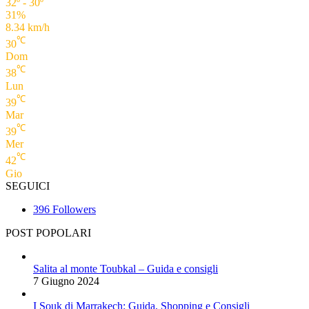
32º - 30º
31%
8.34 km/h
℃
30
Dom
℃
38
Lun
℃
39
Mar
℃
39
Mer
℃
42
Gio
SEGUICI
396
Followers
POST POPOLARI
Salita al monte Toubkal – Guida e consigli
7 Giugno 2024
I Souk di Marrakech: Guida, Shopping e Consigli