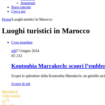
Instagram
Barra laterale
Cerca per
Home
/
Luoghi turistici in Marocco
Luoghi turistici in Marocco
Cosa guardare
adil
7 Giugno 2024
0
232
Koutoubia Marrakech: scopri l’emblem
Scopri lo splendore della Koutoubia Marrakech, un gioiello archi
Scopri di più
Marrakech
Cielo sereno
℃
32