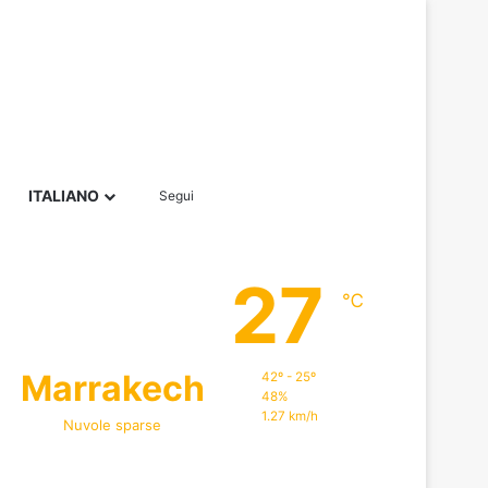
Barra laterale
Cerca per
ITALIANO
Segui
27
℃
Marrakech
42º - 25º
48%
1.27 km/h
Nuvole sparse