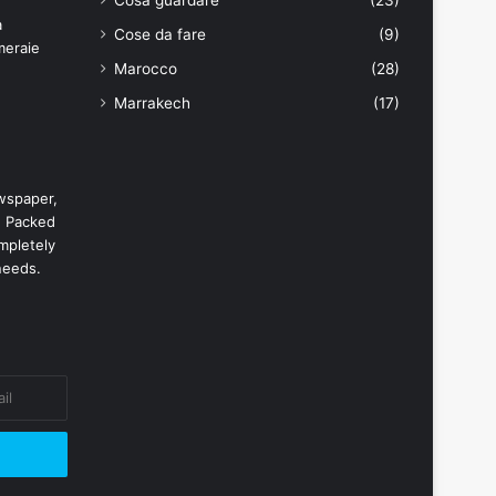
Cosa guardare
(23)
Cose da fare
(9)
Marocco
(28)
Marrakech
(17)
wspaper,
. Packed
mpletely
needs.