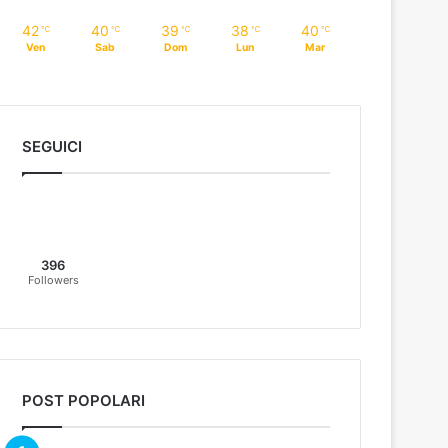
42
40
39
38
40
℃
℃
℃
℃
℃
Ven
Sab
Dom
Lun
Mar
SEGUICI
396
Followers
POST POPOLARI