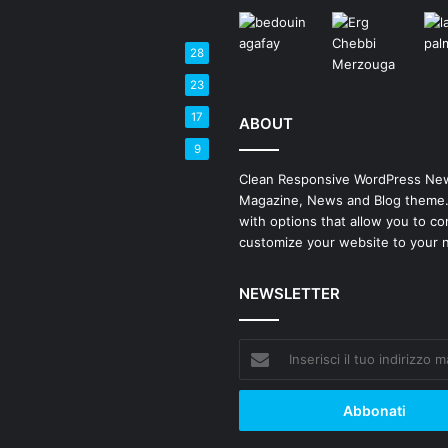
28
23
17
ABOUT
9
Clean Responsive WordPress Ne
Magazine, News and Blog theme
with options that allow you to co
customize your website to your 
NEWSLETTER
Inserisci
il
tuo
indirizzo
mail