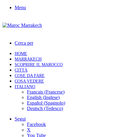
Menu
Cerca per
HOME
MARRAKECH
SCOPRIRE IL MAROCCO
CITTÀ
COSE DA FARE
COSA VEDERE
ITALIANO
Français
(
Francese
)
English
(
Inglese
)
Español
(
Spagnolo
)
Deutsch
(
Tedesco
)
Segui
Facebook
X
You Tube