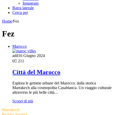
Instagram
Barra laterale
Cerca per
Home
/
Fez
Fez
Marocco
adil
16 Giugno 2024
0
211
Città del Marocco
Esplora le gemme urbane del Marocco: dalla storica
Marrakech alla cosmopolita Casablanca. Un viaggio culturale
attraverso le più belle città…
Scopri di più
Marrakech
Pioggia leggera