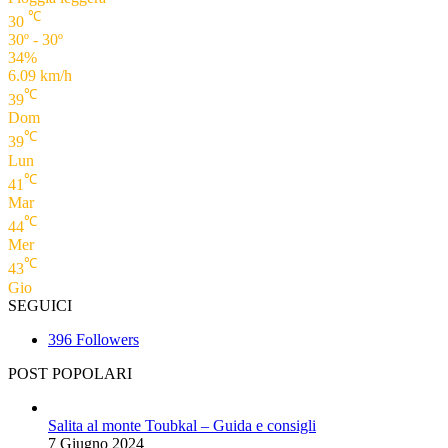
℃
30
30º - 30º
34%
6.09 km/h
℃
39
Dom
℃
39
Lun
℃
41
Mar
℃
44
Mer
℃
43
Gio
SEGUICI
396
Followers
POST POPOLARI
Salita al monte Toubkal – Guida e consigli
7 Giugno 2024