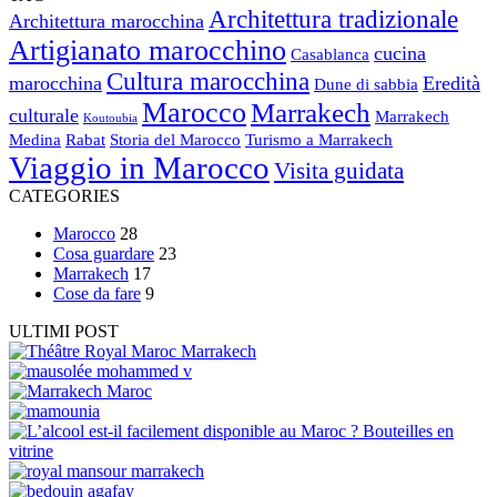
Architettura tradizionale
Architettura marocchina
Artigianato marocchino
cucina
Casablanca
Cultura marocchina
marocchina
Eredità
Dune di sabbia
Marocco
Marrakech
culturale
Marrakech
Koutoubia
Medina
Rabat
Storia del Marocco
Turismo a Marrakech
Viaggio in Marocco
Visita guidata
CATEGORIES
Marocco
28
Cosa guardare
23
Marrakech
17
Cose da fare
9
ULTIMI POST