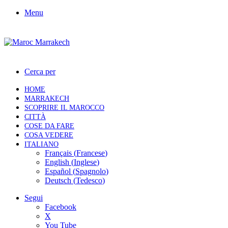
Menu
Cerca per
HOME
MARRAKECH
SCOPRIRE IL MAROCCO
CITTÀ
COSE DA FARE
COSA VEDERE
ITALIANO
Français
(
Francese
)
English
(
Inglese
)
Español
(
Spagnolo
)
Deutsch
(
Tedesco
)
Segui
Facebook
X
You Tube