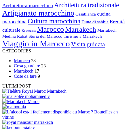
Architettura tradizionale
Architettura marocchina
Artigianato marocchino
cucina
Casablanca
Cultura marocchina
marocchina
Eredità
Dune di sabbia
Marocco
Marrakech
culturale
Marrakech
Koutoubia
Medina
Rabat
Storia del Marocco
Turismo a Marrakech
Viaggio in Marocco
Visita guidata
CATEGORIES
Marocco
28
Cosa guardare
23
Marrakech
17
Cose da fare
9
ULTIMI POST