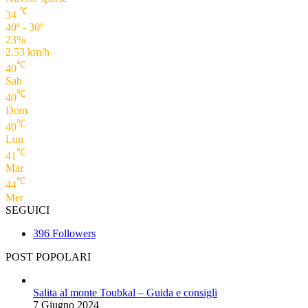
℃
34
40º - 30º
23%
2.53 km/h
℃
40
Sab
℃
40
Dom
℃
40
Lun
℃
41
Mar
℃
44
Mer
SEGUICI
396
Followers
POST POPOLARI
Salita al monte Toubkal – Guida e consigli
7 Giugno 2024