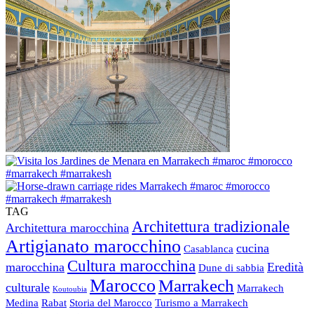
TAG
Architettura tradizionale
Architettura marocchina
Artigianato marocchino
cucina
Casablanca
Cultura marocchina
marocchina
Eredità
Dune di sabbia
Marocco
Marrakech
culturale
Marrakech
Koutoubia
Medina
Rabat
Storia del Marocco
Turismo a Marrakech