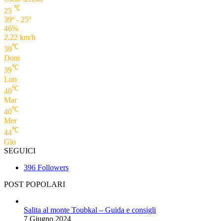
℃
25
39º - 25º
46%
2.22 km/h
℃
39
Dom
℃
39
Lun
℃
40
Mar
℃
40
Mer
℃
44
Gio
SEGUICI
396
Followers
POST POPOLARI
Salita al monte Toubkal – Guida e consigli
7 Giugno 2024