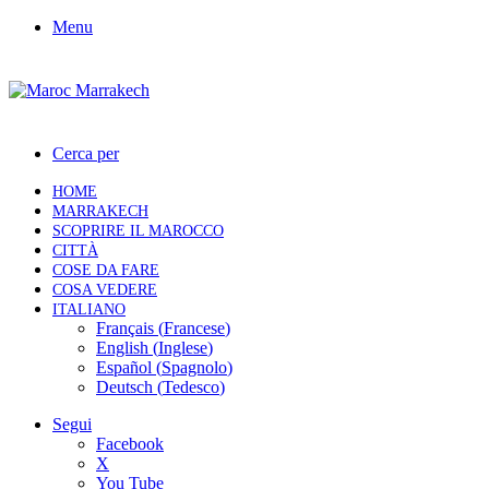
Menu
Cerca per
HOME
MARRAKECH
SCOPRIRE IL MAROCCO
CITTÀ
COSE DA FARE
COSA VEDERE
ITALIANO
Français
(
Francese
)
English
(
Inglese
)
Español
(
Spagnolo
)
Deutsch
(
Tedesco
)
Segui
Facebook
X
You Tube