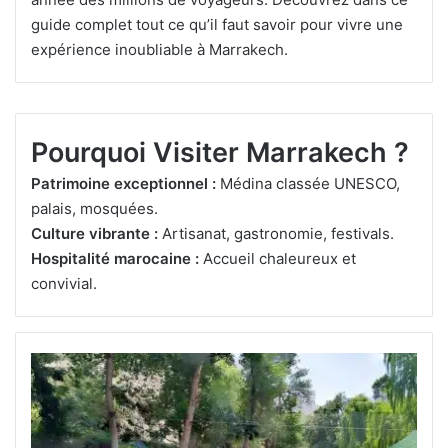
guide complet tout ce qu’il faut savoir pour vivre une
expérience inoubliable à Marrakech.
mai 24, 2025
mai 11, 2025
mai 11, 2025
mai 25, 2025
mai 25, 2025
Circuit Désert du Sahara Maroc : Guide
Que faire à Merzouga : 10 activités
Hospitalité marocaine authentique : un accueil
Guide Voyage: Découvrir Vallée de l’Ourika
L’alcool est-il facilement disponible au Maroc ?
Complet
incontournables
inoubliable
Articles et Guides sur Marrakech
Maroc
Maroc
Maroc
Maroc
Pourquoi Visiter Marrakech ?
Patrimoine exceptionnel :
Médina classée UNESCO,
palais, mosquées.
Culture vibrante :
Artisanat, gastronomie, festivals.
Hospitalité marocaine :
Accueil chaleureux et
convivial.