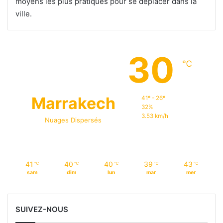
moyens les plus pratiques pour se déplacer dans la
ville.
30
℃
Marrakech
41º - 26º
32%
3.53 km/h
Nuages Dispersés
41
40
40
39
43
℃
℃
℃
℃
℃
sam
dim
lun
mar
mer
SUIVEZ-NOUS