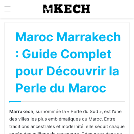
Menu
R
Maroc Marrakech
: Guide Complet
pour Découvrir la
Perle du Maroc
Marrakech
, surnommée la « Perle du Sud », est l’une
des villes les plus emblématiques du Maroc. Entre
traditions ancestrales et modernité, elle séduit chaque
année des millions de voyageurs. Découvrez dans ce