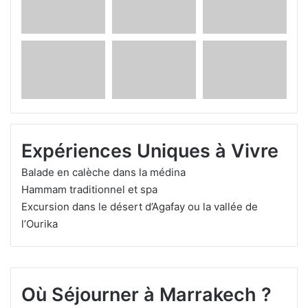
Expériences Uniques à Vivre
Balade en calèche dans la médina
Hammam traditionnel et spa
Excursion dans le désert d’Agafay ou la vallée de
l’Ourika
mai 24, 2025
mai 11, 2025
mai 25, 2025
mai 25, 2025
Circuit Désert du Sahara Maroc : Guide
Hospitalité marocaine authentique : un accueil
Guide Voyage: Découvrir Vallée de l’Ourika
L’alcool est-il facilement disponible au Maroc ?
Complet
inoubliable
Articles et Guides sur Marrakech
Maroc
Maroc
Maroc
Où Séjourner à Marrakech ?