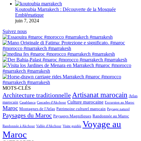
Koutoubia Marrakech : Découverte de la Mosquée
Emblématique
juin 7, 2024
Suivez nous
MOTS-CLÉS
Artisanat marocain
Architecture traditionnelle
Atlas
Culture marocaine
marocain
Casablanca
Cascades d'Akchour
Excursion au Maroc
Maroc
Montagnes de l'Atlas
Patrimoine culturel marocain
Paysage naturel
Paysages du Maroc
Paysages Magnifiques
Randonnée au Maroc
Voyage au
Randonnée à Akchour
Vallée d'Akchour
Visite guidée
Maroc