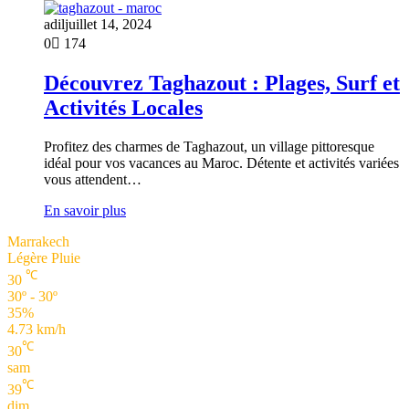
adil
juillet 14, 2024
0
174
Découvrez Taghazout : Plages, Surf et
Activités Locales
Profitez des charmes de Taghazout, un village pittoresque
idéal pour vos vacances au Maroc. Détente et activités variées
vous attendent…
En savoir plus
Marrakech
Légère Pluie
℃
30
30º - 30º
35%
4.73 km/h
℃
30
sam
℃
39
dim