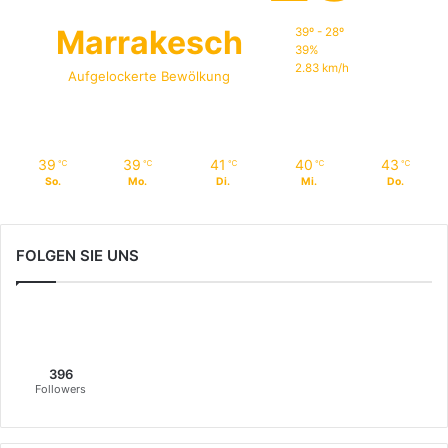
Marrakesch
39º - 28º
39%
2.83 km/h
Aufgelockerte Bewölkung
39
39
41
40
43
℃
℃
℃
℃
℃
So.
Mo.
Di.
Mi.
Do.
FOLGEN SIE UNS
396
Followers