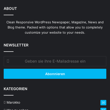
ABOUT
Clean Responsive WordPress Newspaper, Magazine, News and
Blog theme. Packed with options that allow you to completely
customize your website to your needs.
NEWSLETTER
Geben
sie
ihre
E-
Mailadresse
ein
KATEGORIEN
Marokko
30