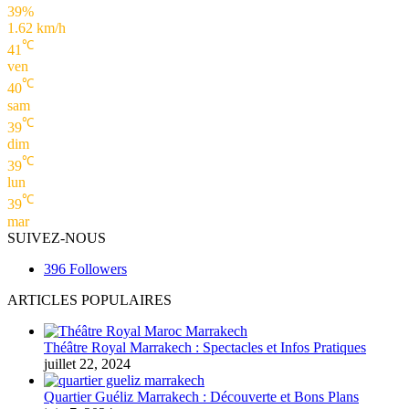
39%
1.62 km/h
℃
41
ven
℃
40
sam
℃
39
dim
℃
39
lun
℃
39
mar
SUIVEZ-NOUS
396
Followers
ARTICLES POPULAIRES
Théâtre Royal Marrakech : Spectacles et Infos Pratiques
juillet 22, 2024
Quartier Guéliz Marrakech : Découverte et Bons Plans