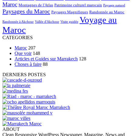
Maroc
Montagnes de l'Atlas
Patrimoine culturel marocain
Paysage naturel
Paysages du Maroc
Paysages Magnifiques
Randonnée au Maroc
Voyage au
Randonnée à Akchour
Vallée d'Akchour
Visite guidée
Maroc
CATEGORIES
Maroc
207
Que voir
148
Articles et Guides sur Marrakech
128
Choses à faire
88
DERNIERS POSTES
ABOUT
Clean Responsive WordPress Newspaper, Magazine, News and