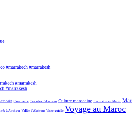
que
Mar
Culture marocaine
marocain
Casablanca
Cascades d'Akchour
Excursion au Maroc
Voyage au Maroc
née à Akchour
Vallée d'Akchour
Visite guidée