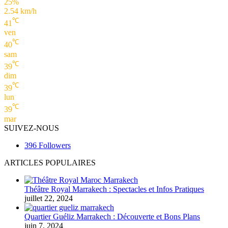
25%
2.54 km/h
℃
41
ven
℃
40
sam
℃
39
dim
℃
39
lun
℃
39
mar
SUIVEZ-NOUS
396
Followers
ARTICLES POPULAIRES
Théâtre Royal Marrakech : Spectacles et Infos Pratiques
juillet 22, 2024
Quartier Guéliz Marrakech : Découverte et Bons Plans
juin 7, 2024