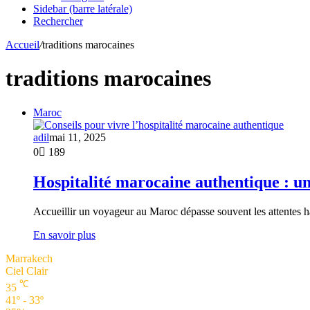
Sidebar (barre latérale)
Rechercher
Accueil
/
traditions marocaines
traditions marocaines
Maroc
adil
mai 11, 2025
0
189
Hospitalité marocaine authentique : un
Accueillir un voyageur au Maroc dépasse souvent les attentes h
En savoir plus
Marrakech
Ciel Clair
℃
35
41º - 33º