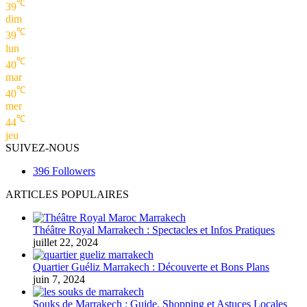
℃
39
dim
℃
39
lun
℃
40
mar
℃
40
mer
℃
44
jeu
SUIVEZ-NOUS
396
Followers
ARTICLES POPULAIRES
Théâtre Royal Marrakech : Spectacles et Infos Pratiques
juillet 22, 2024
Quartier Guéliz Marrakech : Découverte et Bons Plans
juin 7, 2024
Souks de Marrakech : Guide, Shopping et Astuces Locales