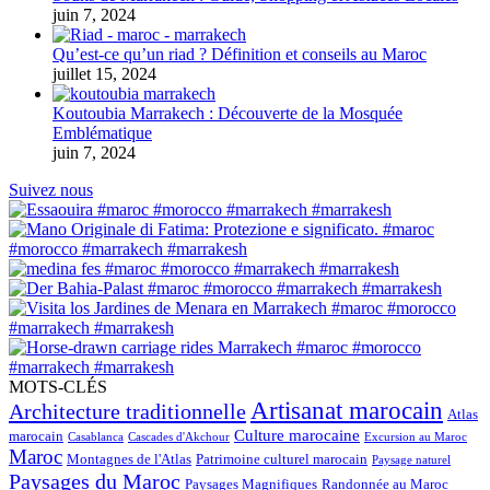
juin 7, 2024
Qu’est-ce qu’un riad ? Définition et conseils au Maroc
juillet 15, 2024
Koutoubia Marrakech : Découverte de la Mosquée
Emblématique
juin 7, 2024
Suivez nous
MOTS-CLÉS
Artisanat marocain
Architecture traditionnelle
Atlas
Culture marocaine
marocain
Casablanca
Cascades d'Akchour
Excursion au Maroc
Maroc
Montagnes de l'Atlas
Patrimoine culturel marocain
Paysage naturel
Paysages du Maroc
Paysages Magnifiques
Randonnée au Maroc