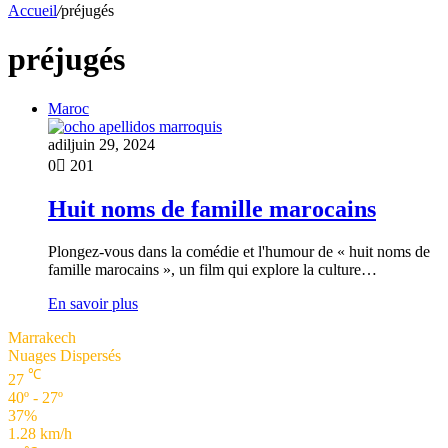
Accueil
/
préjugés
préjugés
Maroc
adil
juin 29, 2024
0
201
Huit noms de famille marocains
Plongez-vous dans la comédie et l'humour de « huit noms de
famille marocains », un film qui explore la culture…
En savoir plus
Marrakech
Nuages Dispersés
℃
27
40º - 27º
37%
1.28 km/h