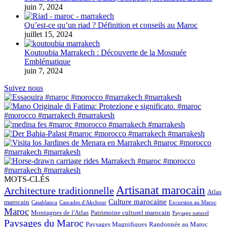
juin 7, 2024
Qu’est-ce qu’un riad ? Définition et conseils au Maroc
juillet 15, 2024
Koutoubia Marrakech : Découverte de la Mosquée
Emblématique
juin 7, 2024
Suivez nous
MOTS-CLÉS
Artisanat marocain
Architecture traditionnelle
Atlas
Culture marocaine
marocain
Casablanca
Cascades d'Akchour
Excursion au Maroc
Maroc
Montagnes de l'Atlas
Patrimoine culturel marocain
Paysage naturel
Paysages du Maroc
Paysages Magnifiques
Randonnée au Maroc