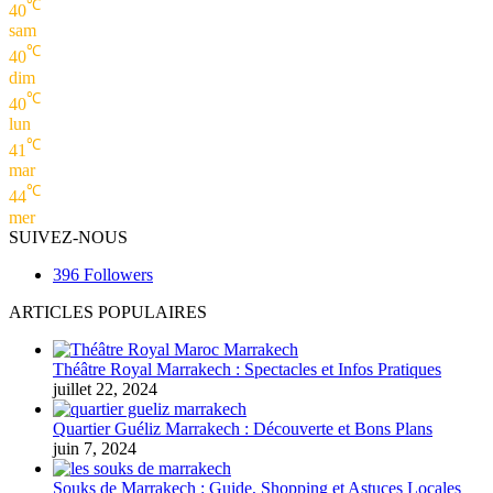
℃
40
sam
℃
40
dim
℃
40
lun
℃
41
mar
℃
44
mer
SUIVEZ-NOUS
396
Followers
ARTICLES POPULAIRES
Théâtre Royal Marrakech : Spectacles et Infos Pratiques
juillet 22, 2024
Quartier Guéliz Marrakech : Découverte et Bons Plans
juin 7, 2024
Souks de Marrakech : Guide, Shopping et Astuces Locales