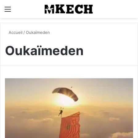
Menu
R
Accueil
/
Oukaïmeden
Oukaïmeden