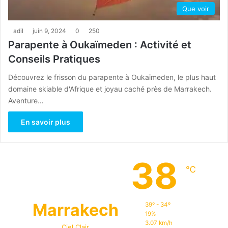
Que voir
adil
juin 9, 2024
0
250
Parapente à Oukaïmeden : Activité et
Conseils Pratiques
Découvrez le frisson du parapente à Oukaïmeden, le plus haut
domaine skiable d'Afrique et joyau caché près de Marrakech.
Aventure…
En savoir plus
38
℃
Marrakech
39º - 34º
19%
3.07 km/h
Ciel Clair