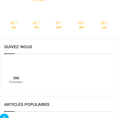
39
42
41
39
39
℃
℃
℃
℃
℃
jeu
ven
sam
dim
lun
SUIVEZ-NOUS
396
Followers
ARTICLES POPULAIRES