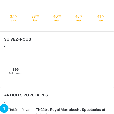
37
38
40
40
41
℃
℃
℃
℃
℃
dim
lun
mar
mer
jeu
SUIVEZ-NOUS
396
Followers
ARTICLES POPULAIRES
Théâtre Royal Marrakech : Spectacles et