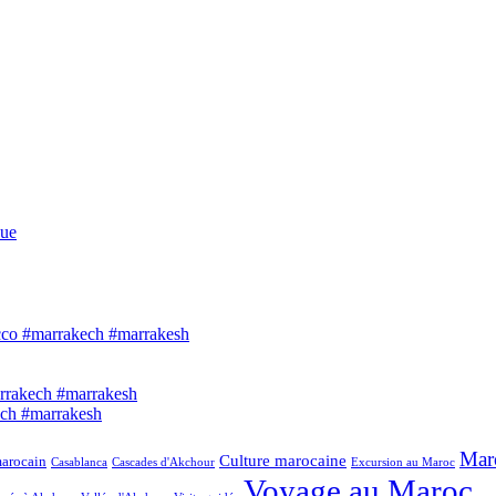
que
Mar
Culture marocaine
marocain
Casablanca
Cascades d'Akchour
Excursion au Maroc
Voyage au Maroc