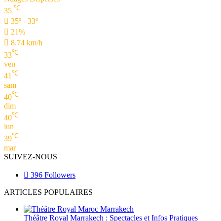
℃
35
35º - 33º
21%
8.74 km/h
℃
33
ven
℃
41
sam
℃
40
dim
℃
40
lun
℃
39
mar
SUIVEZ-NOUS
396
Followers
ARTICLES POPULAIRES
Théâtre Royal Marrakech : Spectacles et Infos Pratiques