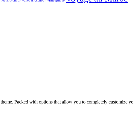
née à Akchour
Vallée d'Akchour
Visite guidée
me. Packed with options that allow you to completely customize you