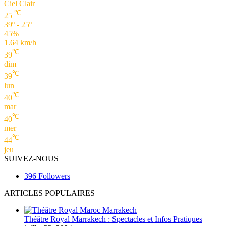
Ciel Clair
℃
25
39º - 25º
45%
1.64 km/h
℃
39
dim
℃
39
lun
℃
40
mar
℃
40
mer
℃
44
jeu
SUIVEZ-NOUS
396
Followers
ARTICLES POPULAIRES
Théâtre Royal Marrakech : Spectacles et Infos Pratiques