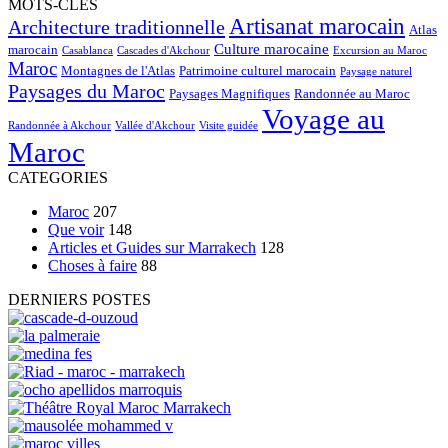
MOTS-CLÉS
Artisanat marocain
Architecture traditionnelle
Atlas
Culture marocaine
marocain
Casablanca
Cascades d'Akchour
Excursion au Maroc
Maroc
Montagnes de l'Atlas
Patrimoine culturel marocain
Paysage naturel
Paysages du Maroc
Paysages Magnifiques
Randonnée au Maroc
Voyage au
Randonnée à Akchour
Vallée d'Akchour
Visite guidée
Maroc
CATEGORIES
Maroc
207
Que voir
148
Articles et Guides sur Marrakech
128
Choses à faire
88
DERNIERS POSTES