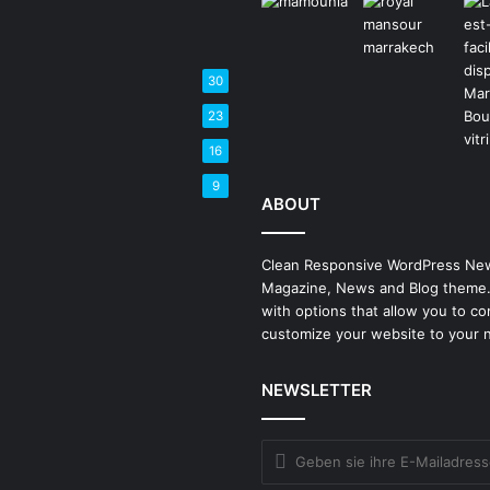
30
23
16
9
ABOUT
Clean Responsive WordPress Ne
Magazine, News and Blog theme
with options that allow you to co
customize your website to your 
NEWSLETTER
Geben
sie