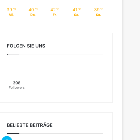
39
40
42
41
39
℃
℃
℃
℃
℃
Mi.
Do.
Fr.
Sa.
So.
FOLGEN SIE UNS
396
Followers
BELIEBTE BEITRÄGE