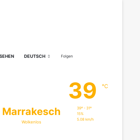
Sidebar
Suchen nach
 SEHEN
DEUTSCH
Folgen
39
℃
Marrakesch
39º - 31º
15%
5.08 km/h
Wolkenlos