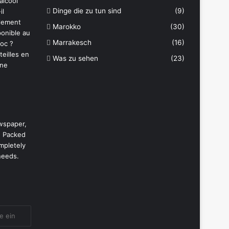
Dinge die zu tun sind
(9)
Marokko
(30)
Marrakesch
(16)
Was zu sehen
(23)
wspaper,
. Packed
mpletely
needs.