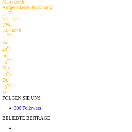
Marrakesch
Aufgelockerte Bewölkung
℃
31
31º - 31º
29%
3.04 km/h
℃
41
Sa.
℃
40
So.
℃
40
Mo.
℃
39
Di.
℃
43
Mi.
FOLGEN SIE UNS
396
Followers
BELIEBTE BEITRÄGE