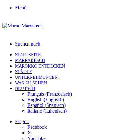
Menü
Suchen nach
STARTSEITE
MARRAKESCH
MAROKKO ENTDECKEN
STÄDTE
UNTERNEHMUNGEN
WAS ZU SEHEN
DEUTSCH
Français
(
Französisch
)
English
(
Englisch
)
Español
(
Spanisch
)
Italiano
(
Italienisch
)
Folgen
Facebook
X
YouTube