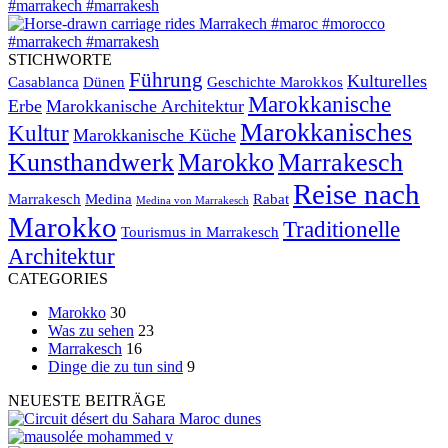
STICHWORTE
Führung
Kulturelles
Casablanca
Dünen
Geschichte Marokkos
Marokkanische
Erbe
Marokkanische Architektur
Marokkanisches
Kultur
Marokkanische Küche
Kunsthandwerk
Marokko
Marrakesch
Reise nach
Marrakesch
Medina
Rabat
Medina von Marrakesch
Marokko
Traditionelle
Tourismus in Marrakesch
Architektur
CATEGORIES
Marokko
30
Was zu sehen
23
Marrakesch
16
Dinge die zu tun sind
9
NEUESTE BEITRÄGE