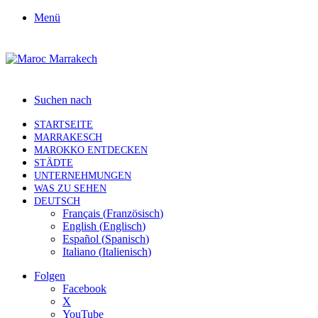
Menü
Suchen nach
STARTSEITE
MARRAKESCH
MAROKKO ENTDECKEN
STÄDTE
UNTERNEHMUNGEN
WAS ZU SEHEN
DEUTSCH
Français
(
Französisch
)
English
(
Englisch
)
Español
(
Spanisch
)
Italiano
(
Italienisch
)
Folgen
Facebook
X
YouTube