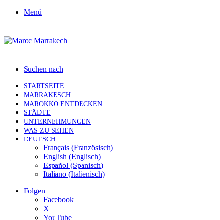
Menü
Suchen nach
STARTSEITE
MARRAKESCH
MAROKKO ENTDECKEN
STÄDTE
UNTERNEHMUNGEN
WAS ZU SEHEN
DEUTSCH
Français
(
Französisch
)
English
(
Englisch
)
Español
(
Spanisch
)
Italiano
(
Italienisch
)
Folgen
Facebook
X
YouTube