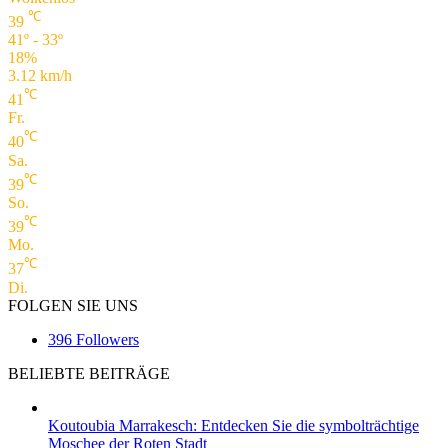
℃
39
41º - 33º
18%
3.12 km/h
℃
41
Fr.
℃
40
Sa.
℃
39
So.
℃
39
Mo.
℃
37
Di.
FOLGEN SIE UNS
396
Followers
BELIEBTE BEITRÄGE
Koutoubia Marrakesch: Entdecken Sie die symbolträchtige
Moschee der Roten Stadt