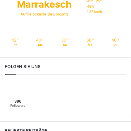
Marrakesch
42º - 25º
48%
1.27 km/h
Aufgelockerte Bewölkung
42
40
39
38
40
℃
℃
℃
℃
℃
Fr.
Sa.
So.
Mo.
Di.
FOLGEN SIE UNS
396
Followers
BELIEBTE BEITRÄGE