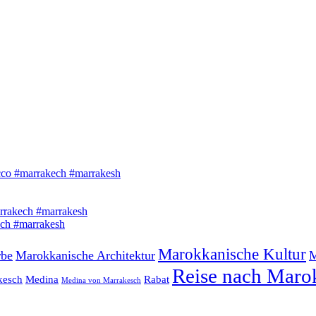
Marokkanische Kultur
rbe
Marokkanische Architektur
M
Reise nach Maro
kesch
Medina
Rabat
Medina von Marrakesch