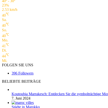
40º - 30º
23%
2.53 km/h
℃
40
Sa.
℃
40
So.
℃
40
Mo.
℃
41
Di.
℃
44
Mi.
FOLGEN SIE UNS
396
Followers
BELIEBTE BEITRÄGE
Koutoubia Marrakesch: Entdecken Sie die symbolträchtige Mos
7. Juni 2024
Städte in Marokko