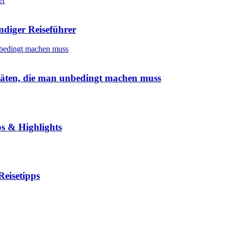
er
diger Reiseführer
nbedingt machen muss
äten, die man unbedingt machen muss
s & Highlights
eisetipps