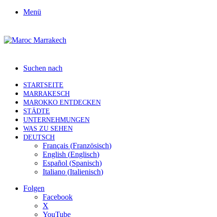
Menü
Suchen nach
STARTSEITE
MARRAKESCH
MAROKKO ENTDECKEN
STÄDTE
UNTERNEHMUNGEN
WAS ZU SEHEN
DEUTSCH
Français
(
Französisch
)
English
(
Englisch
)
Español
(
Spanisch
)
Italiano
(
Italienisch
)
Folgen
Facebook
X
YouTube