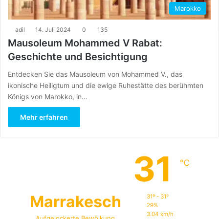
Marokko
adil
14. Juli 2024
0
135
Mausoleum Mohammed V Rabat:
Geschichte und Besichtigung
Entdecken Sie das Mausoleum von Mohammed V., das
ikonische Heiligtum und die ewige Ruhestätte des berühmten
Königs von Marokko, in…
Mehr erfahren
31
℃
Marrakesch
31º - 31º
29%
3.04 km/h
Aufgelockerte Bewölkung