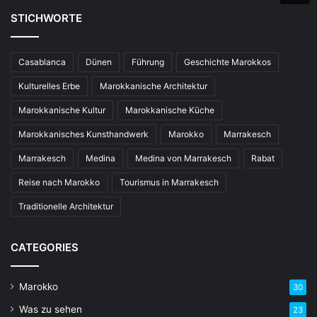
STICHWORTE
Casablanca
Dünen
Führung
Geschichte Marokkos
Kulturelles Erbe
Marokkanische Architektur
Marokkanische Kultur
Marokkanische Küche
Marokkanisches Kunsthandwerk
Marokko
Marrakesch
Marrakesch
Medina
Medina von Marrakesch
Rabat
Reise nach Marokko
Tourismus in Marrakesch
Traditionelle Architektur
CATEGORIES
Marokko
30
Was zu sehen
23