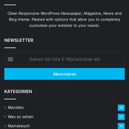
Clean Responsive WordPress Newspaper, Magazine, News and
Blog theme. Packed with options that allow you to completely
customize your website to your needs.
NEWSLETTER
Geben
sie
ihre
E-
Mailadresse
ein
KATEGORIEN
Marokko
30
Was zu sehen
23
Marrakesch
16