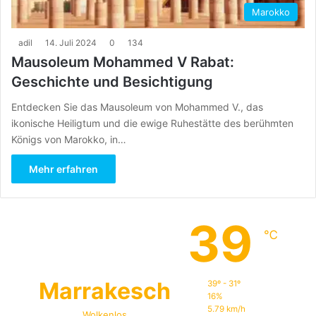
Marokko
adil
14. Juli 2024
0
134
Mausoleum Mohammed V Rabat:
Geschichte und Besichtigung
Entdecken Sie das Mausoleum von Mohammed V., das
ikonische Heiligtum und die ewige Ruhestätte des berühmten
Königs von Marokko, in…
Mehr erfahren
39
℃
Marrakesch
39º - 31º
16%
5.79 km/h
Wolkenlos