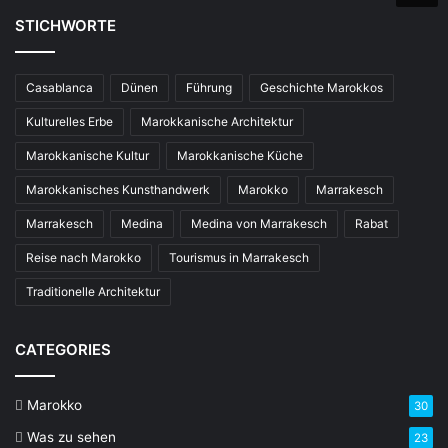
STICHWORTE
Casablanca
Dünen
Führung
Geschichte Marokkos
Kulturelles Erbe
Marokkanische Architektur
Marokkanische Kultur
Marokkanische Küche
Marokkanisches Kunsthandwerk
Marokko
Marrakesch
Marrakesch
Medina
Medina von Marrakesch
Rabat
Reise nach Marokko
Tourismus in Marrakesch
Traditionelle Architektur
CATEGORIES
Marokko
30
Was zu sehen
23