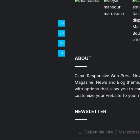
30
23
16
9
ABOUT
Clean Responsive WordPress Ne
Magazine, News and Blog theme
with options that allow you to co
customize your website to your 
NEWSLETTER
Geben
sie