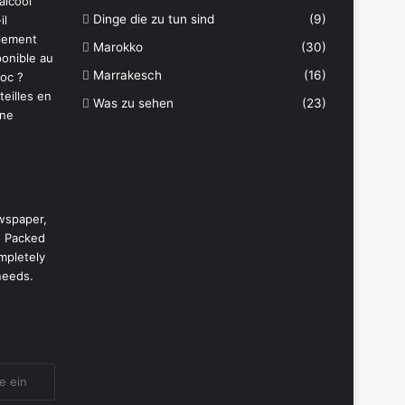
Dinge die zu tun sind
(9)
Marokko
(30)
Marrakesch
(16)
Was zu sehen
(23)
wspaper,
. Packed
mpletely
needs.