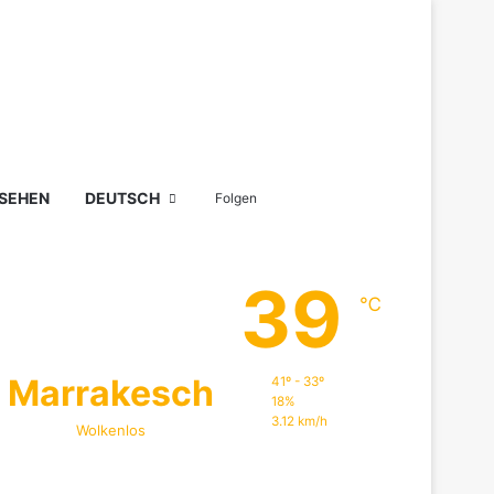
Sidebar
Suchen nach
 SEHEN
DEUTSCH
Folgen
39
℃
Marrakesch
41º - 33º
18%
3.12 km/h
Wolkenlos