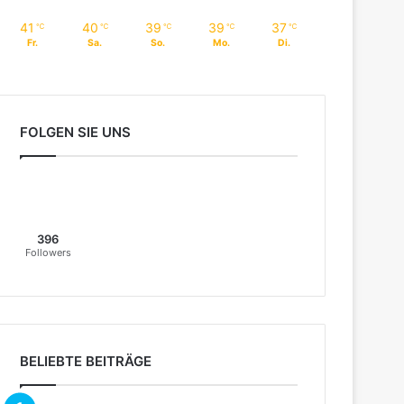
41
40
39
39
37
℃
℃
℃
℃
℃
Fr.
Sa.
So.
Mo.
Di.
FOLGEN SIE UNS
396
Followers
BELIEBTE BEITRÄGE