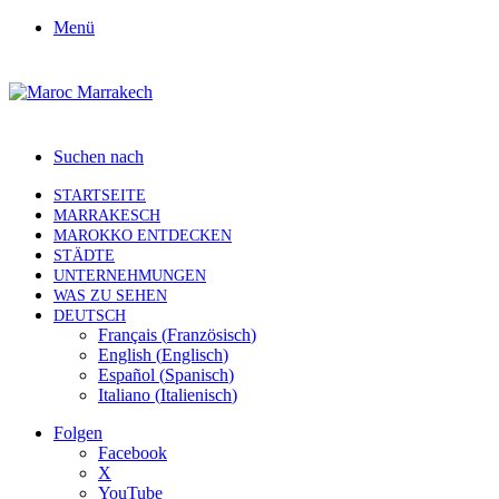
Menü
Suchen nach
STARTSEITE
MARRAKESCH
MAROKKO ENTDECKEN
STÄDTE
UNTERNEHMUNGEN
WAS ZU SEHEN
DEUTSCH
Français
(
Französisch
)
English
(
Englisch
)
Español
(
Spanisch
)
Italiano
(
Italienisch
)
Folgen
Facebook
X
YouTube