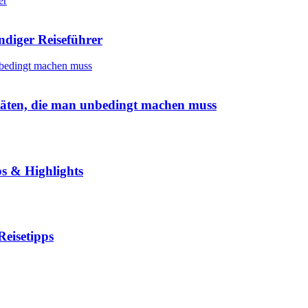
er
diger Reiseführer
nbedingt machen muss
äten, die man unbedingt machen muss
s & Highlights
eisetipps