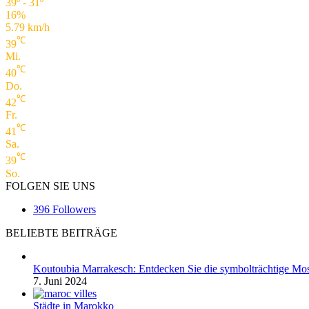
39º - 31º
16%
5.79 km/h
℃
39
Mi.
℃
40
Do.
℃
42
Fr.
℃
41
Sa.
℃
39
So.
FOLGEN SIE UNS
396
Followers
BELIEBTE BEITRÄGE
Koutoubia Marrakesch: Entdecken Sie die symbolträchtige Mos
7. Juni 2024
Städte in Marokko