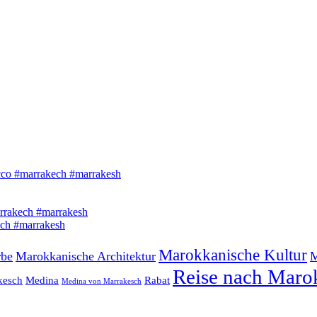
Marokkanische Kultur
rbe
Marokkanische Architektur
M
Reise nach Maro
kesch
Medina
Rabat
Medina von Marrakesch