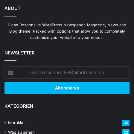
ABOUT
Clean Responsive WordPress Newspaper, Magazine, News and
Blog theme. Packed with options that allow you to completely
customize your website to your needs.
NEWSLETTER
Geben
sie
ihre
E-
Mailadresse
ein
KATEGORIEN
Marokko
30
Was zu sehen
23