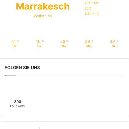
Marrakesch
41º - 33º
25%
2.54 km/h
Wolkenlos
41
40
39
39
39
℃
℃
℃
℃
℃
Fr.
Sa.
So.
Mo.
Di.
FOLGEN SIE UNS
396
Followers